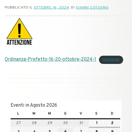
PUBBLICATO IL
OTTOBRE 16, 2024
DI
GIANNI COTUGNO
Ordinanza-Prefetto-16-20-ottobre-2024-1
Download
Eventi in Agosto 2026
L
M
M
G
V
S
D
27
28
29
30
31
1
2
3
4
5
6
7
8
9