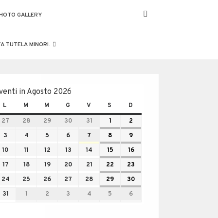
HOTO GALLERY
A TUTELA MINORI.
venti in Agosto 2026
L
M
M
G
V
S
D
27
28
29
30
31
1
2
3
4
5
6
7
8
9
10
11
12
13
14
15
16
17
18
19
20
21
22
23
24
25
26
27
28
29
30
31
1
2
3
4
5
6